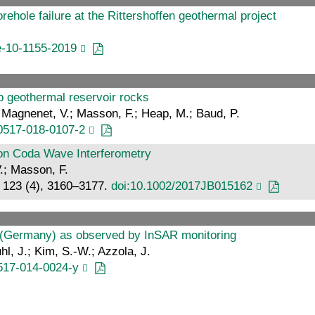
rehole failure at the Rittershoffen geothermal project
e-10-1155-2019
p geothermal reservoir rocks
.; Magnenet, V.; Masson, F.; Heap, M.; Baud, P.
0517-018-0107-2
 on Coda Wave Interferometry
V.; Masson, F.
, 123 (4), 3160–3177.
doi:10.1002/2017JB015162
u (Germany) as observed by InSAR monitoring
l, J.; Kim, S.-W.; Azzola, J.
517-014-0024-y