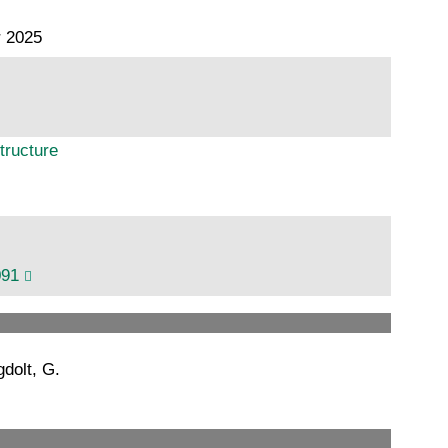
r 2025
tructure
091
gdolt, G.