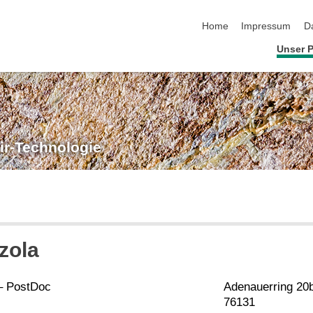
Navigation überspringen
Home
Impressum
D
Unser P
ir-Technologie
zola
 – PostDoc
Adenauerring 20
76131