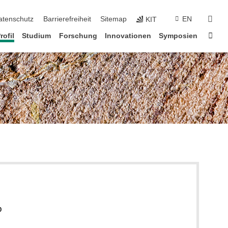
suc
atenschutz
Barrierefreiheit
Sitemap
EN
KIT
Star
rofil
Studium
Forschung
Innovationen
Symposien
b