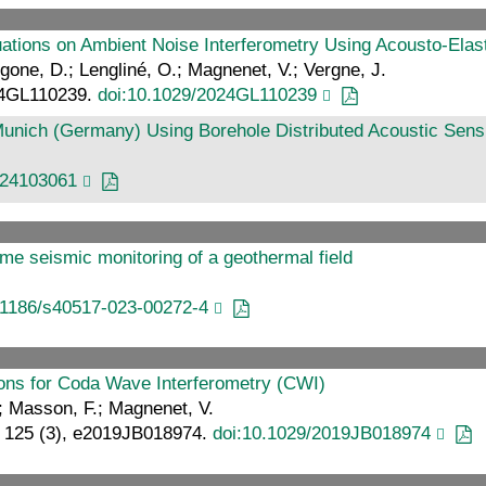
ations on Ambient Noise Interferometry Using Acousto‐Elast
igone, D.; Lengliné, O.; Magnenet, V.; Vergne, J.
024GL110239.
doi:10.1029/2024GL110239
Munich (Germany) Using Borehole Distributed Acoustic Sens
s24103061
time seismic monitoring of a geothermal field
.1186/s40517-023-00272-4
tions for Coda Wave Interferometry (CWI)
.; Masson, F.; Magnenet, V.
h, 125 (3), e2019JB018974.
doi:10.1029/2019JB018974