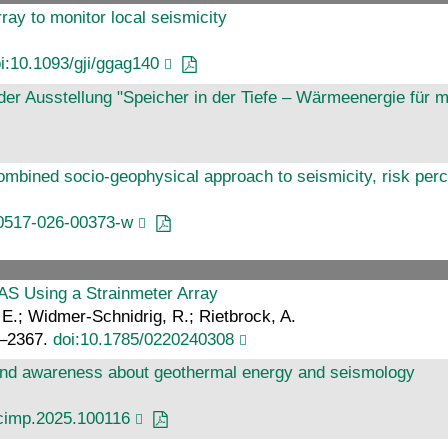
ray to monitor local seismicity
i:10.1093/gji/ggag140
der Ausstellung "Speicher in der Tiefe – Wärmeenergie für 
combined socio-geophysical approach to seismicity, risk perc
40517-026-00373-w
DAS Using a Strainmeter Array
 E.; Widmer-Schnidrig, R.; Rietbrock, A.
6–2367.
doi:10.1785/0220240308
 and awareness about geothermal energy and seismology
ocimp.2025.100116