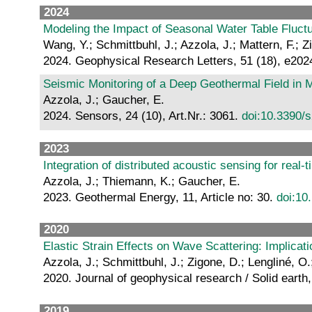
2024
Modeling the Impact of Seasonal Water Table Fluctu
Wang, Y.; Schmittbuhl, J.; Azzola, J.; Mattern, F.; Z
2024. Geophysical Research Letters, 51 (18), e2
Seismic Monitoring of a Deep Geothermal Field in 
Azzola, J.; Gaucher, E.
2024. Sensors, 24 (10), Art.Nr.: 3061.
doi:10.3390/
2023
Integration of distributed acoustic sensing for real-
Azzola, J.; Thiemann, K.; Gaucher, E.
2023. Geothermal Energy, 11, Article no: 30.
doi:10
2020
Elastic Strain Effects on Wave Scattering: Implica
Azzola, J.; Schmittbuhl, J.; Zigone, D.; Lengliné, O
2020. Journal of geophysical research / Solid eart
2019