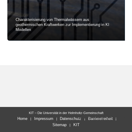
Charakterisierung von Thermalwässern aus
geothermischen Kraftwerken zur Implementierung in KI
Modellen
KIT – Die Universität in der Helmholtz-Gemeinschaft
letzte Änderung: 08.05.2023
Home
Impressum
Datenschutz
Barrierefreiheit
Sitemap
KIT